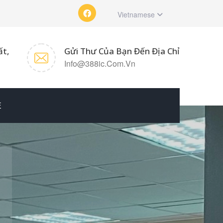
Vietnamese
ất,
Gửi Thư Của Bạn Đến Địa Chỉ
Info@388ic.com.vn
̣